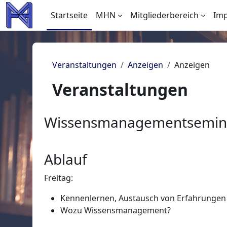
Zum Hauptinhalt
Startseite
MHN
Mitgliederbereich
Im
Veranstaltungen
Anzeigen
Anzeigen
Veranstaltungen
Wissensmanagementseminar
Ablauf
Freitag:
Kennenlernen, Austausch von Erfahrunge
Wozu Wissensmanagement?