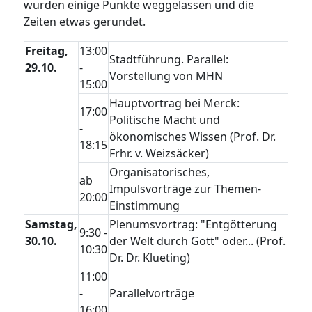
wurden einige Punkte weggelassen und die
Zeiten etwas gerundet.
Freitag,
13:00
Stadtführung. Parallel:
29.10.
-
Vorstellung von MHN
15:00
Hauptvortrag bei Merck:
17:00
Politische Macht und
-
ökonomisches Wissen (Prof. Dr.
18:15
Frhr. v. Weizsäcker)
Organisatorisches,
ab
Impulsvorträge zur Themen-
20:00
Einstimmung
Samstag,
Plenumsvortrag: "Entgötterung
9:30 -
30.10.
der Welt durch Gott" oder... (Prof.
10:30
Dr. Dr. Klueting)
11:00
-
Parallelvorträge
16:00